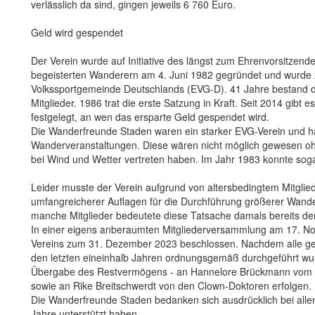
verlässlich da sind, gingen jeweils 6 760 Euro.
Geld wird gespendet
Der Verein wurde auf Initiative des längst zum Ehrenvorsitzen
begeisterten Wanderern am 4. Juni 1982 gegründet und wurde 
Volkssportgemeinde Deutschlands (EVG-D). 41 Jahre bestand der
Mitglieder. 1986 trat die erste Satzung in Kraft. Seit 2014 gibt
festgelegt, an wen das ersparte Geld gespendet wird.
Die Wanderfreunde Staden waren ein starker EVG-Verein und h
Wanderveranstaltungen. Diese wären nicht möglich gewesen ohn
bei Wind und Wetter vertreten haben. Im Jahr 1983 konnte sog
Leider musste der Verein aufgrund von altersbedingtem Mitglie
umfangreicherer Auflagen für die Durchführung größerer Wande
manche Mitglieder bedeutete diese Tatsache damals bereits 
In einer eigens anberaumten Mitgliederversammlung am 17. 
Vereins zum 31. Dezember 2023 beschlossen. Nachdem alle ges
den letzten eineinhalb Jahren ordnungsgemäß durchgeführt wurd
Übergabe des Restvermögens - an Hannelore Brückmann vom El
sowie an Rike Breitschwerdt von den Clown-Doktoren erfolgen.
Die Wanderfreunde Staden bedanken sich ausdrücklich bei allen,
Jahre unterstützt haben.