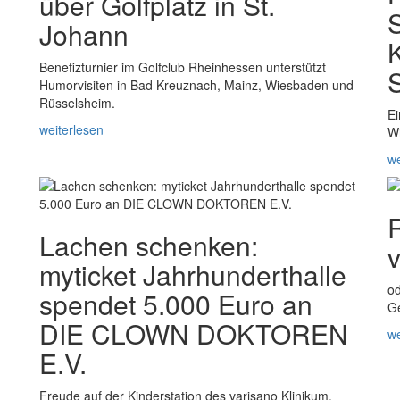
über Golfplatz in St.
Johann
Benefizturnier im Golfclub Rheinhessen unterstützt
Humorvisiten in Bad Kreuznach, Mainz, Wiesbaden und
Rüsselsheim.
Ei
weiterlesen
W
we
Lachen schenken:
v
myticket Jahrhunderthalle
od
spendet 5.000 Euro an
G
DIE CLOWN DOKTOREN
we
E.V.
Freude auf der Kinderstation des varisano Klinikum.