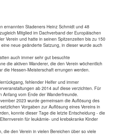
den ernannten Stadeners Heinz Schmidt und 48
zugleich Mitglied im Dachverband der Europäischen
 Verein und hatte in seinen Spitzenzeiten bis zu 150
 es eine neue geänderte Satzung, in dieser wurde auch
atten auch immer sehr gut besuchte
e die aktiven Wanderer, die den Verein wöchentlich
ar die Hessen-Meisterschaft errungen werden.
derrückgang, fehlender Helfer und immer
rveranstaltungen ab 2014 auf diese verzichten. Für
den Anfang vom Ende der Wanderfreunde.
November 2023 wurde gemeinsam die Auflösung des
etzlichen Vorgaben zur Auflösung eines Vereins in
en, konnte dieser Tage die letzte Entscheidung - die
ternverein für leukämie- und krebskranke Kinder
 die den Verein in vielen Bereichen über so viele