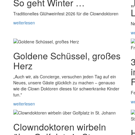
So geht Winter …
„
Traditionelles Glühweinfest 2026 für die Clowndoktoren
weiterlesen
N
we
Goldene Schüssel, großes
Herz
i
„Auch wir, als Concierge, versuchen jeden Tag auf ein
F
Neues, unsere Gäste glücklich zu machen – genauso
wie die Clown Doktoren dieses für schwerkranke Kinder
Fe
tun."
we
weiterlesen
Clowndoktoren wirbeln