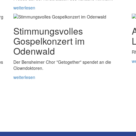
weiterlesen
Stimmungsvolles
Gospelkonzert im
L
Odenwald
Rh
we
es
Der Bensheimer Chor "Getogether" spendet an die
Clowndoktoren.
weiterlesen