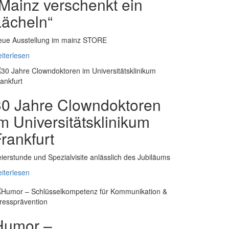
Mainz verschenkt ein
Lächeln“
eue Ausstellung im mainz STORE
iterlesen
30 Jahre Clowndoktoren
m Universitätsklinikum
rankfurt
ierstunde und Spezialvisite anlässlich des Jubiläums
iterlesen
Humor –